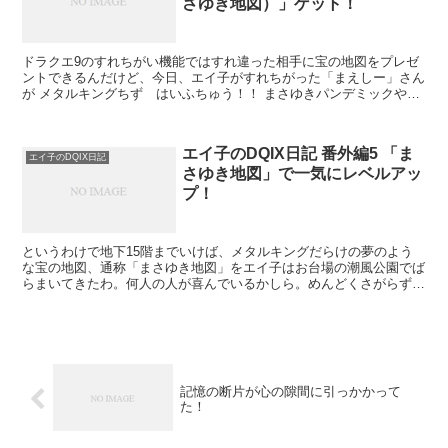
さゆき地図）」ゲット！
ドラクエ9のすれちがい機能ではすれ違った相手に宝の地図をプレゼ
ントできるんだけど、今日、エイ子がすれちがった「まえしー」さん
が メタルキングちず はいふちゅう！！ まさゆきパンデミックやば
いね じゅーごかいはメタキンしかでないぜ こ...
エイ子のDQIX日記 番外編5 「ま
エイ子のDQIX日記
さゆき地図」で一気にレベルアッ
プ！
というわけで地下15階までいけば、メタルキングだらけの夢のよう
な宝の地図、通称「まさゆき地図」をエイ子はお台場の潮風公園でば
らまいてきたわ。何人の人が喜んでいるかしら。めんどくさがらずに
呼び込んだ客のコメントを読んでいる人はきっと気づいてい...
記憶の断片が心の隙間に引っかかって
た！