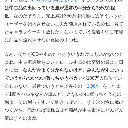
は中古品の出回っている量が通常の半分から3分の1程
度
」なのだそうよ。売上累計350万本の裏にはそういった
ユーザーを飽きさせない工夫が随所されているのね。育て
たキャラクターを手放したくないっていう愛着も中古市場
に商品を流れさせない要因の１つね。
まあ、それがCDや本のだとそういうわけにもいかないの
よね。中古流通量をコントロールするのは至難の業よ。日
本には「
なんだかよく分からないけど、みんながすごいっ
ていうからついつい買っちゃうバカ
」が100万人単位でい
るじゃない。最近でいうと村上春樹の「
1Q84
」をこれま
で1度もハルキなんか読んだことないのに買っちゃうあの
層よ。その層ってすごく飽きっぽいし、すぐ次の物に飛び
つくから、売れれば売れるほど商品が中古市場にどんどん
流出するのよね。