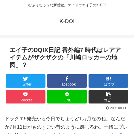
むふぅむふぅな新感覚。ケイドウエイ子のK-DO!
K-DO!
エイ子のDQIX日記 番外編7 時代はレアア
イテムがザクザクの「川崎ロッカーの地
図」？
Twitter
Facebook
はてブ
Pocket
LINE
コピー
2009.08.11
ドラクエ9発売から今日でちょうど1カ月なのね。なんだ
か7月11日がものすごい昔のように感じるわ。一緒にプレ