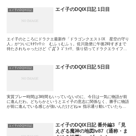
エイ子のDQIX日記 1日目
エイ子のDQIX日記
エイ子のところにドラクエ最新作「ドラゴンクエストIX 星空の守り
人」がついにｷﾀﾜｧ!!☆ むふぅむふぅ。佐川急便に午後2時すぎまで
待たされちゃったけど《ﾟДﾟ》ｺﾞﾗｧ!!、張り切ってドラクエライフス
タートよ！ でも、ゲームを始める...
エイ子のDQIX日記 5日目
エイ子のDQIX日記
実質プレー時間は3時間もいっていないのに、今日は一気に物語が前
に進んだわ。どちらかというとエイ子の意志に関係なく、勝手に物語
が前に進んでいる感じが強いんだけどねｗ 指示通り動いていたらク
ライマックスよ ところで、バベルワークスの...
エイ子のDQIX日記 番外編3 「見
エイ子のDQIX日記
えざる魔神の地図lv87（通称・ま