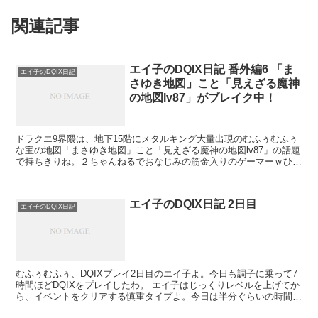
関連記事
エイ子のDQIX日記 番外編6 「ま
エイ子のDQIX日記
さゆき地図」こと「見えざる魔神
の地図lv87」がブレイク中！
ドラクエ9界隈は、地下15階にメタルキング大量出現のむふぅむふぅ
な宝の地図「まさゆき地図」こと「見えざる魔神の地図lv87」の話題
で持ちきりね。２ちゃんねるでおなじみの筋金入りのゲーマーｗひろ
ゆきも「ガジェット通信」で「【ニンテンドーDS】...
エイ子のDQIX日記 2日目
エイ子のDQIX日記
むふぅむふぅ、DQIXプレイ2日目のエイ子よ。今日も調子に乗って7
時間ほどDQIXをプレイしたわ。 エイ子はじっくりレベルを上げてか
ら、イベントをクリアする慎重タイプよ。今日は半分ぐらいの時間を
レベルアップに費やしたの。モンスターを倒...