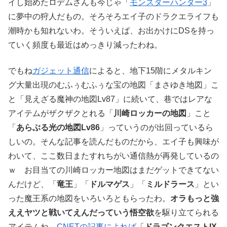
イし始めたロデムさんも今じゃ「
モンスターハンター3
」
に夢中の狩人だもの。そろそろエイ子のドラクエライフも
潮時かも知れないわ。そういえば、お出かけにDSを持っ
ていく頻度も最近はめっきり減ったわね。
でもね
ガジェット通信
によると、地下15階にメタルキン
グ大量出現のむふぅむふぅな宝の地図「まさゆき地図」こ
と「見えざる魔神の地図Lv87」に続いて、巷ではレアな
アイテムがザクザクとれる「
川崎ロッカーの地図
」こと
「
あらぶる光の地図Lv86
」っていうのが出回っているら
しいの。そんな記事を読んだものだから、エイ子も興味が
わいて、ここ数日またすれちがい通信熱が再発しているの
ｗ お目当ての川崎ロッカー地図はまだゲットできてない
んだけど、「
竜王
」「
ドルマゲス
」「
ミルドラース
」とい
った魔王系の地図をいろいろともらったわ。
オラもっと強
ええヤツと戦いてえんだっていう悟空欲
を駆り立てられる
アイテムね。
CNETの記事によれば
「
ドラゴンクエストIX