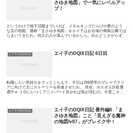
さゆき地図」で一気にレベルアッ
プ！
というわけで地下15階までいけば、メタルキングだらけの夢のよう
な宝の地図、通称「まさゆき地図」をエイ子はお台場の潮風公園でば
らまいてきたわ。何人の人が喜んでいるかしら。めんどくさがらずに
呼び込んだ客のコメントを読んでいる人はきっと気づいてい...
エイ子のDQIX日記 6日目
エイ子のDQIX日記
転職したい気持ちをグッとこらえて、今日は2時間半のプレーでクリ
アに向けて主にストーリーを前進させたわ。 現在、ボスボス詐欺遭
遇中ｗ １日にいつくアニメパート見せれば気が済むの。今度こそ最
後よね。もったいぶらないでとっとと責任者出...
エイ子のDQIX日記 番外編6 「ま
エイ子のDQIX日記
さゆき地図」こと「見えざる魔神
の地図lv87」がブレイク中！