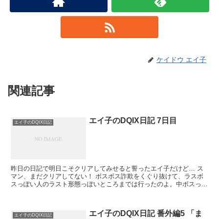
ケイドウ エイ子
関連記事
エイ子のDQIX日記 7日目
エイ子のDQIX日記
昨日の日記で明日こそクリアしてみせると誓ったエイ子だけど… ス
マン、まだクリアしてない！ ボスボス詐欺をくぐり抜けて、ラスボ
スっぽい人のラスト形態っぽいところまでは行ったのよ。中ボスっぽ
いのも含めて4、5回ぐらい戦わないとたどり...
エイ子のDQIX日記 番外編5 「ま
エイ子のDQIX日記