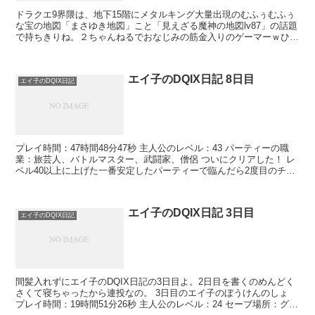
ドラクエ9界隈は、地下15階にメタルキング大量出現のむふぅむふぅ
な宝の地図「まさゆき地図」こと「見えざる魔神の地図lv87」の話題
で持ちきりね。２ちゃんねるでおなじみの筋金入りのゲーマーｗひろ
ゆきも「ガジェット通信」で「【ニンテンドーDS】...
エイ子のDQIX日記 8日目
エイ子のDQIX日記
プレイ時間：47時間48分47秒 主人公のレベル：43 パーティーの職
業：旅芸人、バトルマスター、武闘家、僧侶 ついにクリアした！ レ
ベル40以上に上げた一番安定したパーティーで臨んだら2度目のチャ
レンジで見事...
エイ子のDQIX日記 3日目
エイ子のDQIX日記
間髪入れずにエイ子のDQIX日記の3日目よ。2日目を書くのめんどく
さくて寝ちゃったから連投なの。 3日目のエイ子のぼうけんのしょ
プレイ時間：19時間51分26秒 主人公のレベル：24 セーブ場所：グビ