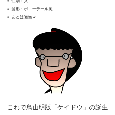
性別：女
髪形：ポニーテール風
あとは適当ｗ
これで鳥山明版「ケイドウ」の誕生