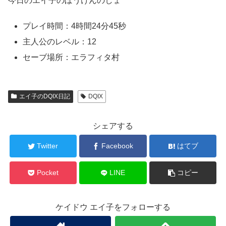
今日のエイ子のぼうけんのしょ
プレイ時間：4時間24分45秒
主人公のレベル：12
セーブ場所：エラフィタ村
エイ子のDQIX日記
DQIX
シェアする
Twitter
Facebook
はてブ
Pocket
LINE
コピー
ケイドウ エイ子をフォローする