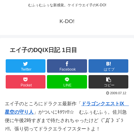
むふぅむふぅな新感覚。ケイドウエイ子のK-DO!
K-DO!
エイ子のDQIX日記 1日目
Twitter
Facebook
はてブ
Pocket
LINE
コピー
2009.07.12
エイ子のところにドラクエ最新作「
ドラゴンクエストIX
星空の守り人
」がついにｷﾀﾜｧ!!☆ むふぅむふぅ。佐川急
便に午後2時すぎまで待たされちゃったけど《ﾟДﾟ》ｺﾞﾗ
ｧ!!、張り切ってドラクエライフスタートよ！