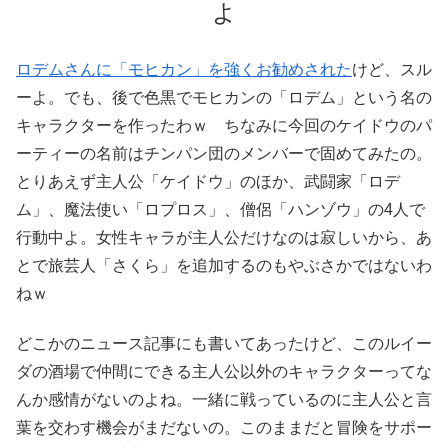
よ
ロデムさんに「モヒカン」を強くお勧めされた
けど、スル
ーよ。でも、後で色黒でモヒカンの「ロデム」という名の
キャラクターを作ったわｗ ちなみに今回のケイドウのパ
ーティーの名前はチンパン団のメンバーで固めてみたの。
とりあえず主人公「ケイドウ」のほか、武闘家「ロデ
ム」、魔法使い「ロプロス」、僧侶「ハンゾウ」の4人で
行動中よ。女性キャラが主人公だけなのは寂しいから、あ
とで旅芸人「さくら」を追加するのもやぶさかではないわ
ねｗ
どこかのニュース記事にも書いてあったけど、このルイー
ダの酒場で仲間にできる主人公以外のキャラクターってな
んか感情がないのよね。一緒に戦っているのに主人公と言
葉を交わす機会がまだないの。このままだと冒険をサポー