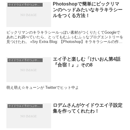
Photoshopで簡単にビックリマ
ケイドウエイ子のつぶやき日記
ンのヘッドみたいなキラキラシー
ルをつくる方法！
ビックリマンのキラキラシールっぽい素材がつくりたくてGoogleで
あれこれ調べていたら、とってもむふぅむふぅなブログエントリーを
見つけたわ。 »Sry Extra Blog: 【Photoshop】キラキラシールの作り
かた（再掲） Ph...
エイ子と楽しむ「けいおん第4話
ケイドウエイ子のつぶやき日記
『合宿！』」その8
萌え萌え☆キューンが Twitterでヒット中よ
ロデムさんがケイドウエイ子設定
ケイドウエイ子のつぶやき日記
集を作ってくれたわ！