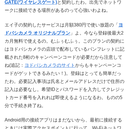
GATE(ワイヤレスゲート)
と契約したわ。出先でネットワ
ークに接続できる場所があるのって心強いわよね。
エイ子の契約したサービスは月額380円で使い放題の「
ヨ
ドバシカメラ オリジナルプラン
」よ。今なら登録後最大2
カ月無料で使えるの。むふぅむふぅ。このプランの契約に
はヨドバシカメラの店頭で配布しているパンフレットに記
載された8桁のキャンペーンコードが必要だから注意して
ね(追記：
ヨドバシカメラのサイト
からもキャンペーンコ
ードがゲットできるみたい！)。登録はとっても簡単だっ
たわ。必要記入事項は氏名とメールアドレスだけで住所の
記入は必要なし。希望IDとパスワードを入力してクレジッ
トカード番号を入れれば即使えるようになるわ。ものの5
分で手続き終了ね。
Android用の接続アプリはまだないから、最初に接続する
ときには実際アクセスポイントに行って、Wi-Fiネットワ