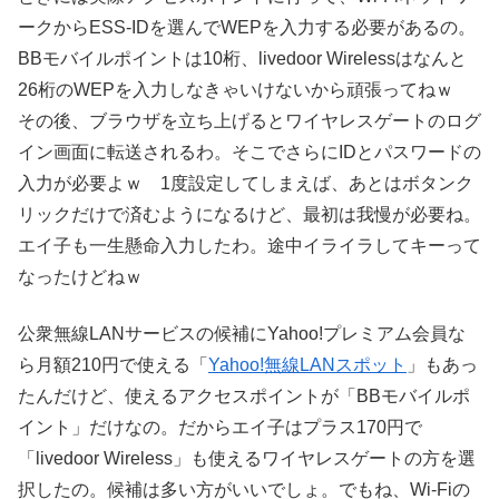
ークからESS-IDを選んでWEPを入力する必要があるの。
BBモバイルポイントは10桁、livedoor Wirelessはなんと
26桁のWEPを入力しなきゃいけないから頑張ってねｗ
その後、ブラウザを立ち上げるとワイヤレスゲートのログ
イン画面に転送されるわ。そこでさらにIDとパスワードの
入力が必要よｗ 1度設定してしまえば、あとはボタンク
リックだけで済むようになるけど、最初は我慢が必要ね。
エイ子も一生懸命入力したわ。途中イライラしてキーって
なったけどねｗ
公衆無線LANサービスの候補にYahoo!プレミアム会員な
ら月額210円で使える「
Yahoo!無線LANスポット
」もあっ
たんだけど、使えるアクセスポイントが「BBモバイルポ
イント」だけなの。だからエイ子はプラス170円で
「livedoor Wireless」も使えるワイヤレスゲートの方を選
択したの。候補は多い方がいいでしょ。でもね、Wi-Fiの