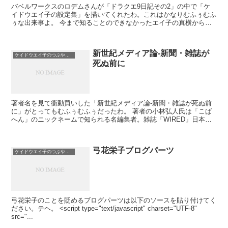
バベルワークスのロデムさんが「ドラクエ9日記その2」の中で「ケ
イドウエイ子の設定集」を描いてくれたわ。これはかなりむふぅむふ
ぅな出来事よ。 今まで知ることのできなかったエイ子の真横からの
姿や、後ろ姿まで判明したわｗ この資料さえあ...
新世紀メディア論-新聞・雑誌が
ケイドウエイ子のつぶやき日記
死ぬ前に
著者名を見て衝動買いした「新世紀メディア論-新聞・雑誌が死ぬ前
に」がとってもむふぅむふぅだったわ。 著者の小林弘人氏は「こば
へん」のニックネームで知られる名編集者。雑誌「WIRED」日本語
版の編集長を経て、会社を設立。ゼロから雑誌「サイゾ...
弓花栄子ブログパーツ
ケイドウエイ子のつぶやき日記
弓花栄子のことを貶めるブログパーツは以下のソースを貼り付けてく
ださい。テヘ。 <script type="text/javascript" charset="UTF-8"
src="...