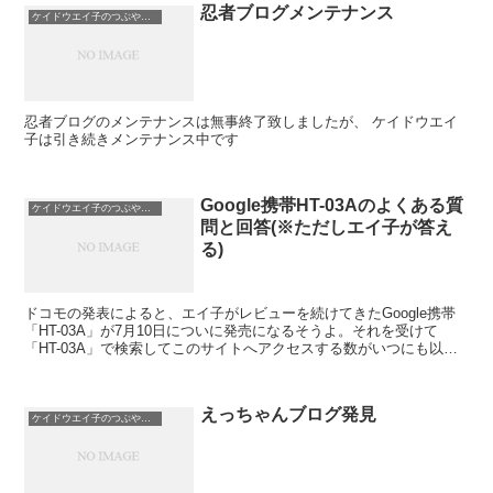
忍者ブログメンテナンス
ケイドウエイ子のつぶやき日記
忍者ブログのメンテナンスは無事終了致しましたが、 ケイドウエイ
子は引き続きメンテナンス中です
Google携帯HT-03Aのよくある質
ケイドウエイ子のつぶやき日記
問と回答(※ただしエイ子が答え
る)
ドコモの発表によると、エイ子がレビューを続けてきたGoogle携帯
「HT-03A」が7月10日についに発売になるそうよ。それを受けて
「HT-03A」で検索してこのサイトへアクセスする数がいつにも以上
に増えているようね。いい傾向だわ。今日はア...
えっちゃんブログ発見
ケイドウエイ子のつぶやき日記