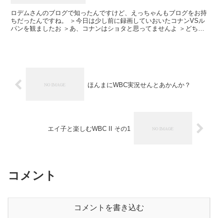
ロデムさんのブログで知ったんですけど、えっちゃんもブログをお持
ちだったんですね。 ＞今日は少し前に録画していおいたコナンVSル
パンを観ましたお ＞あ、コナンはショタと思ってませんよ ＞どちら
かと言うとルパン目当てでしたお 巨乳好きの勘助...
ほんまにWBC実況せんとあかんか？
エイ子と楽しむWBC II その1
コメント
コメントを書き込む