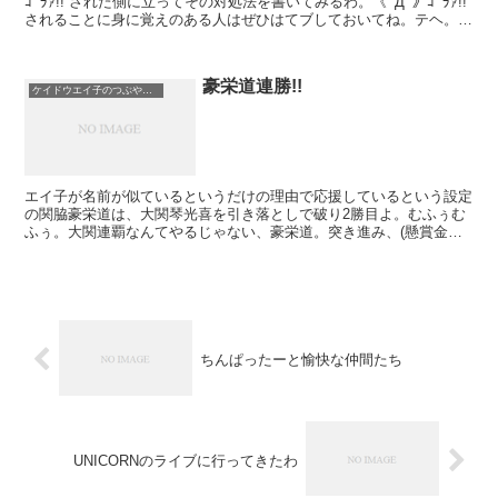
ｺﾞﾗｧ!! された側に立ってその対処法を書いてみるわ。《ﾟДﾟ》ｺﾞﾗｧ!!
されることに身に覚えのある人はぜひはてブしておいてね。テヘ。
そもそも、なんでこ...
豪栄道連勝!!
ケイドウエイ子のつぶやき日記
エイ子が名前が似ているというだけの理由で応援しているという設定
の関脇豪栄道は、大関琴光喜を引き落としで破り2勝目よ。むふぅむ
ふぅ。大関連覇なんてやるじゃない、豪栄道。突き進み、(懸賞金を)
稼ぎまくるのよー。 さて、豪栄道に敗れた琴光喜とい...
ちんぱったーと愉快な仲間たち
UNICORNのライブに行ってきたわ