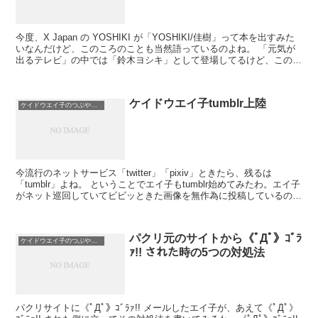
今度、X Japan の YOSHIKI が「YOSHIKI/佳樹」って本を出すみた
いなんだけど、このころのことも当然語っているのよね。 「元気が
出るテレビ」の中では「鈴木ヨシキ」として登場してるけど、この本
でも書かれているよう...
ケイドウエイ子tumblr上陸
ケイドウエイ子のつぶやき日記
今流行のネットサービス「twitter」「pixiv」ときたら、残るは
「tumblr」よね。 ということでエイ子もtumblr始めてみたわ。エイ子
がネット巡回していてビビッときた画像を無作為に投稿しているの。
twitterのつぶやきや...
パクリ元のサイトから《ﾟДﾟ》ｺﾞﾗ
ケイドウエイ子のつぶやき日記
ｧ!! された時の5つの対処法
パクリサイトに《ﾟДﾟ》ｺﾞﾗｧ!! メールしたエイ子が、あえて《ﾟДﾟ》