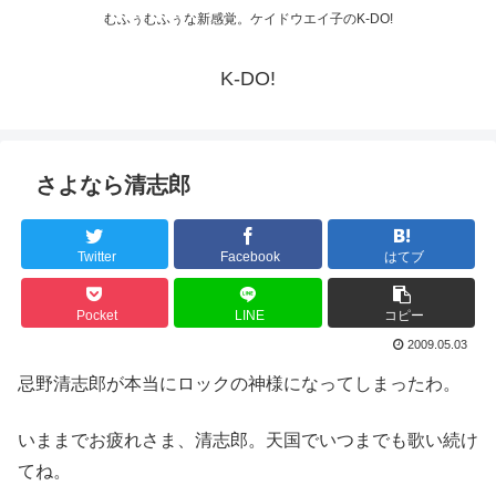
むふぅむふぅな新感覚。ケイドウエイ子のK-DO!
K-DO!
さよなら清志郎
Twitter
Facebook
はてブ
Pocket
LINE
コピー
2009.05.03
忌野清志郎が本当にロックの神様になってしまったわ。
いままでお疲れさま、清志郎。天国でいつまでも歌い続け
てね。