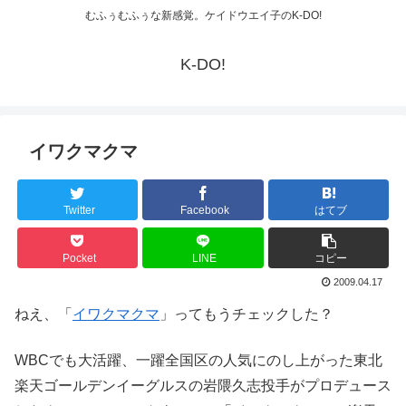
むふぅむふぅな新感覚。ケイドウエイ子のK-DO!
K-DO!
イワクマクマ
Twitter
Facebook
はてブ
Pocket
LINE
コピー
2009.04.17
ねえ、「
イワクマクマ
」ってもうチェックした？
WBCでも大活躍、一躍全国区の人気にのし上がった東北
楽天ゴールデンイーグルスの岩隈久志投手がプロデュース