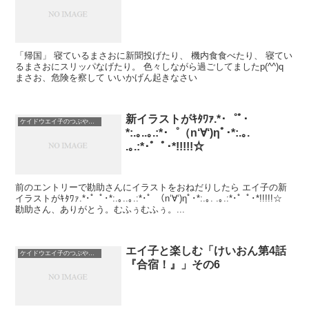
「帰国」 寝ているまさおに新聞投げたり、 機内食食べたり、 寝てい
るまさおにスリッパなげたり。 色々しながら過ごしてましたp(^^)q
まさお、危険を察して いいかげん起きなさい
新イラストがｷﾀﾜｧ.*･゜ﾟ･
ケイドウエイ子のつぶやき日記
*:.｡..｡.:*･゜（n‘∀‘)ηﾟ･*:.｡.
.｡.:*･゜ﾟ･*!!!!!☆
前のエントリーで勘助さんにイラストをおねだりしたら エイ子の新
イラストがｷﾀﾜｧ.*･゜ﾟ･*:.｡..｡.:*･゜（n‘∀‘)ηﾟ･*:.｡. .｡.:*･゜ﾟ･*!!!!!☆
勘助さん、ありがとう。むふぅむふぅ。...
エイ子と楽しむ「けいおん第4話
ケイドウエイ子のつぶやき日記
『合宿！』」その6