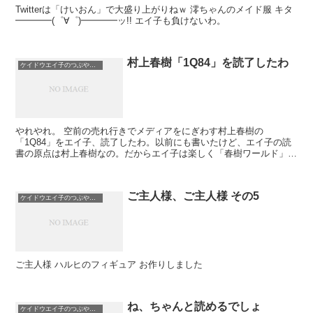
Twitterは「けいおん」で大盛り上がりねｗ 澪ちゃんのメイド服 キタ
━━━━(゜∀゜)━━━━ッ!! エイ子も負けないわ。
村上春樹「1Q84」を読了したわ
ケイドウエイ子のつぶやき日記
やれやれ。 空前の売れ行きでメディアをにぎわす村上春樹の
「1Q84」をエイ子、読了したわ。以前にも書いたけど、エイ子の読
書の原点は村上春樹なの。だからエイ子は楽しく「春樹ワールド」を
堪能させてもらったわ。むふぅむふぅ。 でもね、...
ご主人様、ご主人様 その5
ケイドウエイ子のつぶやき日記
ご主人様 ハルヒのフィギュア お作りしました
ね、ちゃんと読めるでしょ
ケイドウエイ子のつぶやき日記