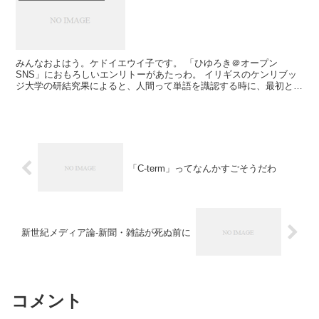
みんなおよはう。ケドイエウイ子です。 「ひゆろき＠オープン
SNS」におもろしいエンリトーがあたっわ。 イリギスのケンリブッ
ジ大学の研結究果によると、人間って単語を識認する時に、最初と最
後の文字さえ合てっいれば順番はめゃちくちゃでもちん...
「C-term」ってなんかすごそうだわ
新世紀メディア論-新聞・雑誌が死ぬ前に
コメント