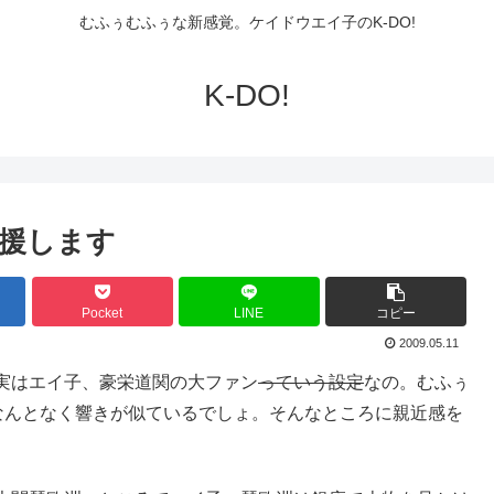
むふぅむふぅな新感覚。ケイドウエイ子のK-DO!
K-DO!
援します
Pocket
LINE
コピー
2009.05.11
実はエイ子、豪栄道関の大ファン
っていう設定
なの。むふぅ
なんとなく響きが似ているでしょ。そんなところに親近感を