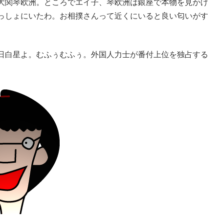
大関琴欧洲。ところでエイ子、琴欧洲は銀座で本物を見かけ
っしょにいたわ。お相撲さんって近くにいると良い匂いがす
日白星よ。むふぅむふぅ。外国人力士が番付上位を独占する