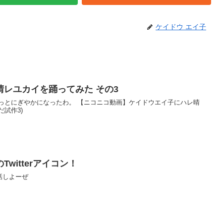
ケイドウ エイ子
レユカイを踊ってみた その3
試作3)
witterアイコン！
話しよーぜ