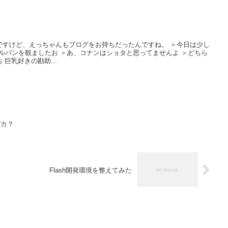
ど、えっちゃんもブログをお持ちだったんですね。 ＞今日は少し
ルパンを観ましたお ＞あ、コナンはショタと思ってませんよ ＞どちら
かと言うとルパン目当てでしたお 巨乳好きの勘助...
バカ？
Flash開発環境を整えてみた