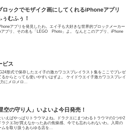
ロックでモザイク画にしてくれるiPhoneアプリ
むふぅむふぅ！
Phoneアプリを発見したわ。エイ子も大好きな世界的ブロックメーカー
の名も「LEGO Photo」よ。 なんとこのアプリ、iPhone
ービス
G24形式で保存したエイ子の激カワコスプレイラスト集をここでプレゼ
も使いやすいはずよ。 ケイドウエイ子激カワコスプレイ
の魅力にメロメロ...
 星空の守り人」いよいよ今日発売！
といえばやっぱりトラウマよね。ドラクエにまつわるトラウマの1つや2
ドラクエ3が買えなかったあの焦燥感、今でも忘れられないわ。入荷の
ムを取り扱うあらゆる店を...