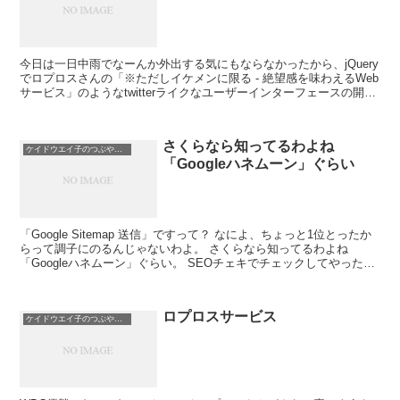
今日は一日中雨でなーんか外出する気にもならなかったから、jQuery
でロプロスさんの「※ただしイケメンに限る - 絶望感を味わえるWeb
サービス」のようなtwitterライクなユーザーインターフェースの開発
に勤しんでみたわ。本家、Twitt...
さくらなら知ってるわよね
ケイドウエイ子のつぶやき日記
「Googleハネムーン」ぐらい
「Google Sitemap 送信」ですって？ なによ、ちょっと1位とったか
らって調子にのるんじゃないわよ。 さくらなら知ってるわよね
「Googleハネムーン」ぐらい。 SEOチェキでチェックしてやった
わ。あんたの、へぼい独自ドメイ...
ロプロスサービス
ケイドウエイ子のつぶやき日記