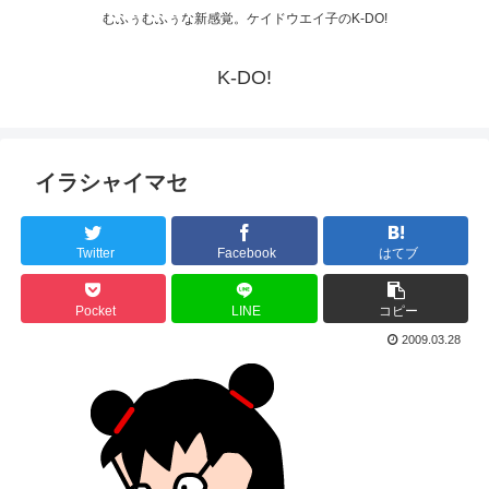
むふぅむふぅな新感覚。ケイドウエイ子のK-DO!
K-DO!
イラシャイマセ
Twitter
Facebook
はてブ
Pocket
LINE
コピー
2009.03.28