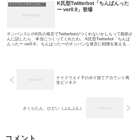
K氏型Twitterbot「ちんぱんった
ケイドウエイ子のつぶやき日記
ー ver0.9」登場
チンパンスレのK氏の発言でTwitterbotがつくれないかしらって勘助さ
んに話したら、本当につくってくれたわ。 K氏型Twitterbot「ちんぱ
んったー ver0.9」 ちんぱったーのチンパンな発言に戦慄を覚えるが
良いわ。エイ子は深...
ケイドウエイ子のポイ捨てアカウント再
生ビジネス
さくらたん、ひどい（ぷんぷん）
コメント