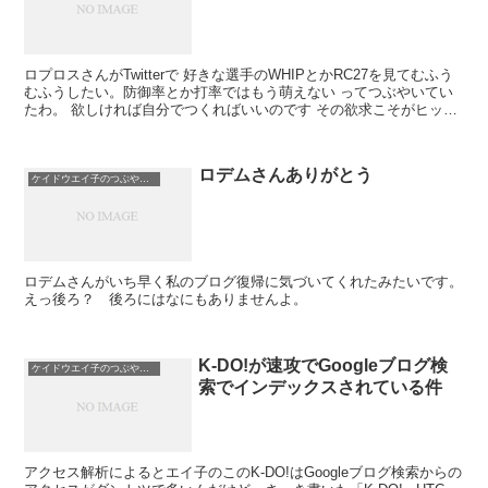
ロプロスさんがTwitterで 好きな選手のWHIPとかRC27を見てむふう
むふうしたい。防御率とか打率ではもう萌えない ってつぶやいてい
たわ。 欲しければ自分でつくればいいのです その欲求こそがヒット
サイトの種です
ロデムさんありがとう
ケイドウエイ子のつぶやき日記
ロデムさんがいち早く私のブログ復帰に気づいてくれたみたいです。
えっ後ろ？ 後ろにはなにもありませんよ。
K-DO!が速攻でGoogleブログ検
ケイドウエイ子のつぶやき日記
索でインデックスされている件
アクセス解析によるとエイ子のこのK-DO!はGoogleブログ検索からの