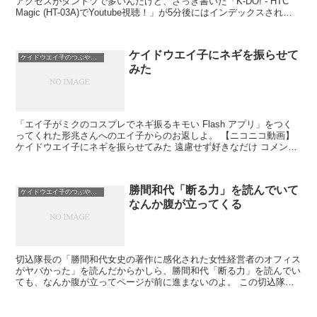
アクセスがダントツで多いんだけど、さっき書いた「K-DO! - HTC
Magic (HT-03A)でYoutube視聴！」が5分後にはインデックスされて
いたわ。忍者ブ...
ケイドウエイ子にネギを振らせて
ケイドウエイ子のつぶやき日記
みた
「エイ子がミクのコスプレでネギ振るキモい Flash アプリ」をつく
ってくれた形兆さんへのエイ子からのお返しよ。 【ニコニコ動画】
ケイドウエイ子にネギを振らせてみた 遠慮せず好きなだけ コメント
をつけるがいいわ 今日からあなたもニコ坊...
勝間和代「断る力」を読んでいて
ケイドウエイ子のつぶやき日記
なんか腹が立ってくる
切込隊長の「勝間和代女史の著作に感化された女性経営者のオフィス
がヤバかった」を読んだからかしら、勝間和代「断る力」を読んでい
ても、なんか腹が立ってページが前に進まないのよ。 この切込隊長
のエントリーに関しては勝間和代さんには何の非もないん...