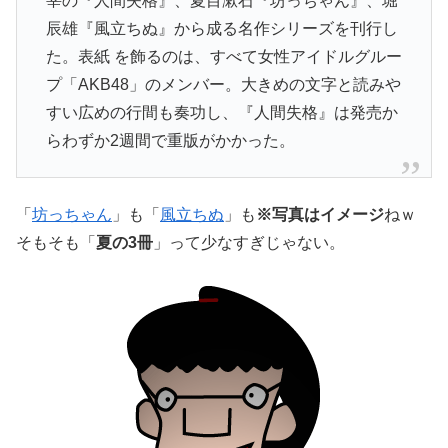
宰の『人間失格』、夏目漱石『坊っちゃん』、堀
辰雄『風立ちぬ』から成る名作シリーズを刊行し
た。表紙 を飾るのは、すべて女性アイドルグルー
プ「AKB48」のメンバー。大きめの文字と読みや
すい広めの行間も奏功し、『人間失格』は発売か
らわずか2週間で重版がかかった。
「
坊っちゃん
」も「
風立ちぬ
」も
※写真はイメージ
ねｗ
そもそも「
夏の3冊
」って少なすぎじゃない。