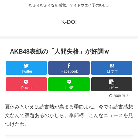
むふぅむふぅな新感覚。ケイドウエイ子のK-DO!
K-DO!
AKB48表紙の「人間失格」が好調ｗ
Twitter
Facebook
はてブ
Pocket
LINE
コピー
2009.07.21
夏休みといえば読書熱が高まる季節よね。今でも読書感想
文なんて宿題あるのかしら。季節柄、こんなニュースを見
つけたわ。