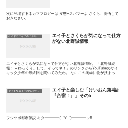
次に登場するネカマブロガーは 変態+スパマーよ さくら、覚悟して
おきなさい。
エイ子とさくらが気になって仕方
ケイドウエイ子のつぶやき日記
がない北野誠情報
エイ子とさくらが気になって仕方がない北野誠情報。 「北野誠続
報！ – ゆっくり…して…イってネ！」のリンクからYouTubeのサイ
キック少年の最終回を聞いてみたわ。 なにこの奥歯に物が挟まった
よう...
エイ子と楽しむ「けいおん第4話
ケイドウエイ子のつぶやき日記
『合宿！』」その5
フジツボ都市伝説 キタ━━━━(゜∀゜)━━━━ッ!!