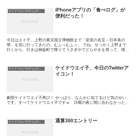
iPhoneアプリの「食べログ」が
ケイドウエイ子のつぶやき日記
便利だった！
今日はエイ子、上野の東京国立博物館まで「皇室の名宝－日本美の
華」を見に行ってきたの。むふぅむふぅ。 でね、せっかく上野まで
行くから、行きは御徒町で降りてうさぎやでどらやきを買って、帰り
はデイリーポータルZで紹介されてた「コーヒーを飲む...
ケイドウエイ子、今日のTwitterア
ケイドウエイ子のつぶやき日記
イコン！
劇団ケイドウエイ子再び！ やっぱり、なんかに似てるけど気のせい
です。すべてケイドウエイ子ですｗ 日曜の夜に間に合わなかった…
通算300エントリー
ケイドウエイ子のつぶやき日記