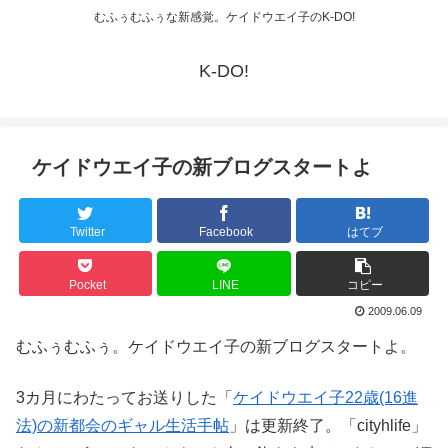
むふぅむふぅな新感覚。ケイドウエイ子のK-DO!
K-DO!
ケイドウエイ子の新ブログスタートよ
Twitter
Facebook
はてブ
Pocket
LINE
コピー
2009.06.09
むふぅむふぅ。ケイドウエイ子の新ブログスタートよ。
3カ月にわたってお送りした「
ケイドウエイ子22歳(16進
法)の新都会のギャル生活手帖
」は更新終了。「cityhlife」