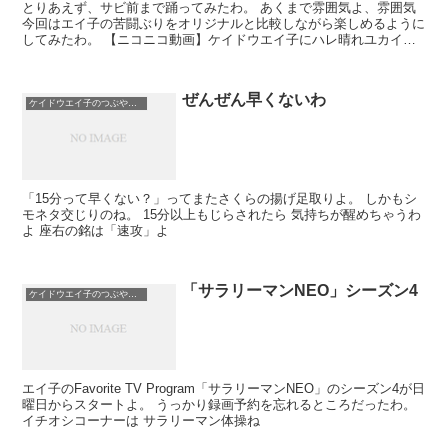
とりあえず、サビ前まで踊ってみたわ。 あくまで雰囲気よ、雰囲気
今回はエイ子の苦闘ぶりをオリジナルと比較しながら楽しめるように
してみたわ。 【ニコニコ動画】ケイドウエイ子にハレ晴れユカイを
踊らせてみた(まだまだ試作2)
ぜんぜん早くないわ
ケイドウエイ子のつぶやき日記
「15分って早くない？」ってまたさくらの揚げ足取りよ。 しかもシ
モネタ交じりのね。 15分以上もじらされたら 気持ちが醒めちゃうわ
よ 座右の銘は「速攻」よ
「サラリーマンNEO」シーズン4
ケイドウエイ子のつぶやき日記
エイ子のFavorite TV Program「サラリーマンNEO」のシーズン4が日
曜日からスタートよ。 うっかり録画予約を忘れるところだったわ。
イチオシコーナーは サラリーマン体操ね