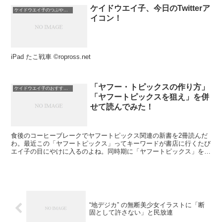
ケイドウエイ子、今日のTwitterア
ケイドウエイ子のつぶやき日記
イコン！
iPad たこ戦車 ©ropross.net
「ヤフー・トピックスの作り方」
ケイドウエイ子のおすすめ本
「ヤフートピックスを狙え」を併
せて読んでみた！
食後のコーヒーブレークでヤフートピックス関連の新書を2冊読んだ
わ。最近この「ヤフートピックス」ってキーワードが書店に行くたび
エイ子の目にやけに入るのよね。同時期に「ヤフートピックス」を扱
う新書が新潮社と光文社から出るのは偶然なのか、はたまた...
“地デジカ” の無断美少女イラストに「断
固として許さない」と民放連