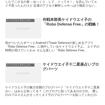
したでござるの巻 – ゆっくり…して…イってネ！」を読んでいてエ
イ子思ったんだけど 忍者のアクセス解析じゃやっぱり物足りないわ
「Go...
作戦本部長ケイドウエイ子の
ケイドウエイ子のつぶやき日記
「Robo Defense Free」の戦略！
気がついたらずーっとAndroidでTower Defenseが楽しめるアプリ
「Robo Defense Free」に熱中しているケイドウエイ子よ。 エイ子の
時間が溶けていくわｗ そんな楽しい「Robo Defense Free...
ケイドウエイ子十二星座占いブロ
ケイドウエイ子のつぶやき日記
グパーツ
ケイドウエイ子の魅力全開のブログパーツ「ケイドウエイ子十二星座
占い」はみんな知ってる？ このブログに貼ってあるのがそれ。 愛し
のロプロスさんがさっそくエイ子のブログパーツを貼ってくれたの。
むふぅむふぅ。 この気持ち、届くかしら。 ...