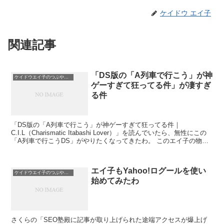
ケイドウ エイ子
関連記事
「DS版の「A列車で行こう」が神
ケイドウエイ子のつぶやき日記
ゲーすぎて狂ってる件」が凄すぎ
る件
「DS版の「A列車で行こう」が神ゲーすぎて狂ってる件｜
C.I.L（Charismatic Itabashi Lover）」を読んでいたら、無性にこの
「A列車で行こうDS」がやりたくなってきたわ。 このエイ子の物欲
を脊髄から直接刺激するよう...
エイ子もYahoo!ログールを使い
ケイドウエイ子のつぶやき日記
始めてみたわ
さくらの「SEO塾殿に記事が取り上げられた途端アクセスが爆上げ