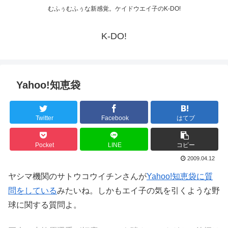
むふぅむふぅな新感覚。ケイドウエイ子のK-DO!
K-DO!
Yahoo!知恵袋
Twitter
Facebook
はてブ
Pocket
LINE
コピー
2009.04.12
ヤシマ機関のサトウコウイチンさんが
Yahoo!知恵袋に質
問をしている
みたいね。しかもエイ子の気を引くような野
球に関する質問よ。