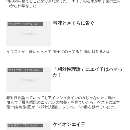
河の関を越えることができなかった。 エイ子の右手が甲子園の土を
つかむ仕草をした
弓花とさくらに告ぐ
ケイドウエイ子のつぶやき日記
イラストが可愛いからって 調子にのってると 痛い目見るわよ
「相対性理論」にエイ子はハマっ
ケイドウエイ子のつぶやき日記
た！
相対性理論っていってもアインシュタインの方じゃないわ。昨日、
NHKで「爆笑問題のニッポンの教養」を見ていたら、ゲストの坂本
龍一(自称教授)が「相対性理論」ってバンドの曲を勧めていたの。
Yotubeで聴いてみたら、これがエイ子のツボにみごとに...
ケイオンエイ子
ケイドウエイ子のつぶやき日記