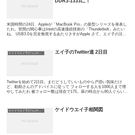
DDR3-1333に！
米国時間の24日、Appleが「MacBook Pro」の新型シリーズを発表し
たわ。世間の関心事はIntelの高速接続技術の「Thunderbolt」みたい
ね。 USB3.0を完全無視するあたりさすがApple さて、エイ子の注目
点...
エイ子のTwitter道 2日目
ケイドウエイ子のつぶやき日記
Twitterを始めて2日目。まだどうしていいものやら戸惑い気味だけ
ど、勘助さんのアドバイスに従って フォローする人を1000人まで増
やしてみたわ 被フォロー数は現在で175。昼の時点から80人ぐらい増
えたけど、1000とバランスを取る...
ケイドウエイ子相関図
ケイドウエイ子のつぶやき日記