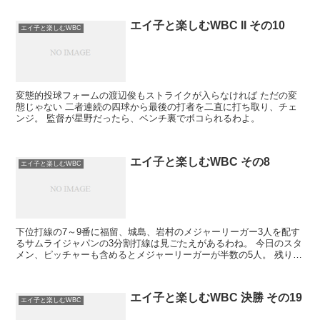
エイ子と楽しむWBC II その10
エイ子と楽しむWBC
変態的投球フォームの渡辺俊もストライクが入らなければ ただの変
態じゃない 二者連続の四球から最後の打者を二直に打ち取り、チェ
ンジ。 監督が星野だったら、ベンチ裏でボコられるわよ。
エイ子と楽しむWBC その8
エイ子と楽しむWBC
下位打線の7～9番に福留、城島、岩村のメジャーリーガー3人を配す
るサムライジャパンの3分割打線は見ごたえがあるわね。 今日のスタ
メン、ピッチャーも含めるとメジャーリーガーが半数の5人。 残り5
人のうち巨人、西武、ヤクルトから1人ずつ。あ...
エイ子と楽しむWBC 決勝 その19
エイ子と楽しむWBC