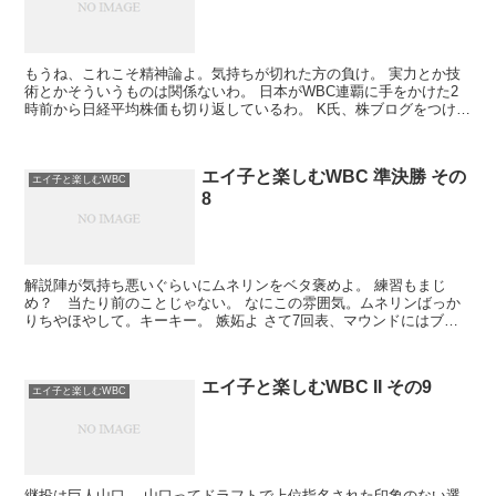
もうね、これこそ精神論よ。気持ちが切れた方の負け。 実力とか技
術とかそういうものは関係ないわ。 日本がWBC連覇に手をかけた2
時前から日経平均株価も切り返しているわ。 K氏、株ブログをつける
なら、オフィシャルスポンサーのアサヒビールと...
エイ子と楽しむWBC 準決勝 その
エイ子と楽しむWBC
8
解説陣が気持ち悪いぐらいにムネリンをベタ褒めよ。 練習もまじ
め？ 当たり前のことじゃない。 なにこの雰囲気。ムネリンばっか
りちやほやして。キーキー。 嫉妬よ さて7回表、マウンドにはブル
ガリアに代わりマー君。先頭ローバーツを空振り三...
エイ子と楽しむWBC II その9
エイ子と楽しむWBC
継投は巨人山口。 山口ってドラフトで上位指名された印象のない選