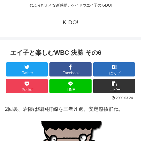
むふぅむふぅな新感覚。ケイドウエイ子のK-DO!
K-DO!
エイ子と楽しむWBC 決勝 その6
Twitter
Facebook
はてブ
Pocket
LINE
コピー
2009.03.24
2回裏、岩隈は韓国打線を三者凡退。安定感抜群ね。