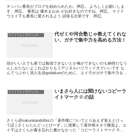
チンパン番長がブログを始められたわ、押忍。 よろしくお願いしま
す、押忍。 番長は 優木まおみ がお好きなのですね、押忍。 ケイド
ウエイ子も番長に愛されるよう 頑張る次第です、押忍。
代ゼミや河合塾じゃ教えてくれな
ケイドウエイ子のつぶやき日記
い、ガチで集中力を高める方法！
頭がいい人でも家では勉強できないとか俺ができないのも納得だなう
んしかたないよこればかりもうデジタルハリウッド大でいいです な
んてつぶやく浪人生@godaikunのために、エイ子がガチで集中力を高
める方法を書いてみるわ。夏休みで志望大学をデ...
いまさら人には聞けないコピーラ
ケイドウエイ子のつぶやき日記
イトマーク © の話
さくら@sakuratandotbizの「著作権についてとりあえず覚えとけっ
て話 | さくらたんどっとびーず」に便乗して著作権ネタで勝負よ。エ
イ子はさくらが書き忘れた書かなかった「コピーライトマーク ©」