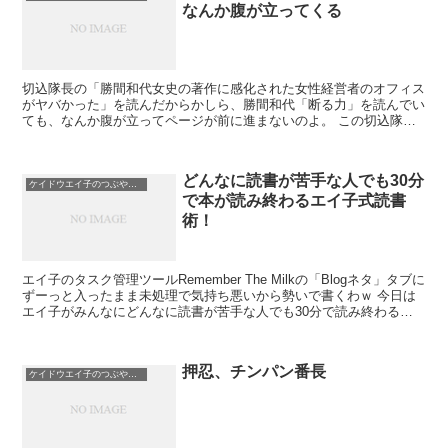
なんか腹が立ってくる
切込隊長の「勝間和代女史の著作に感化された女性経営者のオフィス
がヤバかった」を読んだからかしら、勝間和代「断る力」を読んでい
ても、なんか腹が立ってページが前に進まないのよ。 この切込隊長
のエントリーに関しては勝間和代さんには何の非もないん...
どんなに読書が苦手な人でも30分
ケイドウエイ子のつぶやき日記
で本が読み終わるエイ子式読書
術！
エイ子のタスク管理ツールRemember The Milkの「Blogネタ」タブに
ずーっと入ったまま未処理で気持ち悪いから勢いで書くわｗ 今日は
エイ子がみんなにどんなに読書が苦手な人でも30分で読み終わるエ
イ子式読書術を伝授するわ。や...
押忍、チンパン番長
ケイドウエイ子のつぶやき日記