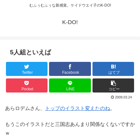
むふぅむふぅな新感覚。ケイドウエイ子のK-DO!
K-DO!
5人組といえば
Twitter
Facebook
はてブ
Pocket
LINE
コピー
2009.03.24
あらロデムさん、
トップのイラスト変えたのね
。
もうこのイラストだと三国志あんまり関係なくないですか
ｗ