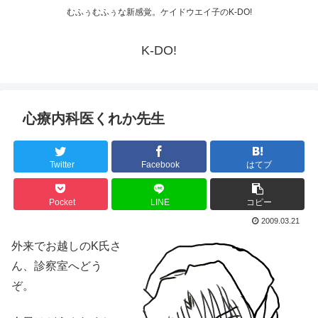
むふぅむふぅな新感覚。ケイドウエイ子のK-DO!
K-DO!
心療内科医くれか先生
Twitter
Facebook
はてブ
Pocket
LINE
コピー
2009.03.21
外来でお越しのK氏さ
ん、診察室へどう
ぞ。