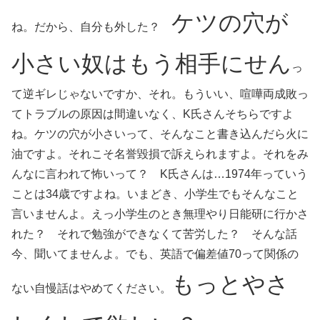
ケツの穴が
ね。だから、自分も外した？
小さい奴はもう相手にせん
っ
て逆ギレじゃないですか、それ。もういい、喧嘩両成敗っ
てトラブルの原因は間違いなく、K氏さんそちらですよ
ね。ケツの穴が小さいって、そんなこと書き込んだら火に
油ですよ。それこそ名誉毀損で訴えられますよ。それをみ
んなに言われて怖いって？ K氏さんは…1974年っていう
ことは34歳ですよね。いまどき、小学生でもそんなこと
言いませんよ。えっ小学生のとき無理やり日能研に行かさ
れた？ それで勉強ができなくて苦労した？ そんな話
今、聞いてませんよ。でも、英語で偏差値70って関係の
もっとやさ
ない自慢話はやめてください。