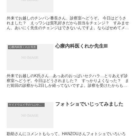
外来でお越しのチンパン番長さん、診察室へどうぞ。 今日はどうさ
れました？ えっワシは貧乳好きだから担当をチェンジ？ すみませ
ん、あいにく先生のチェンジはできないんですよ。ならばせめてメイ
ド服を着てくれ？ もうしわけないんですが、ここは心療...
心療内科医くれか先生III
心療内科医くれか先生
外来でお越しのK氏さん…あっあのおっぱいセクハラ…とりあえず診
察室へどうぞ。今日はどうされました？ すっかりよくなった？ ま
だ前回の診察から2日しか経ってないですよ。診察を受けたからもう
冷静？ それはなによりです...
フォトショでいじってみました
ケイドウエイ子のつぶやき日記
勘助さんにコメントもらって、HANZOUさんフォトショでいろいろ