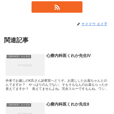
ケイドウ エイ子
関連記事
心療内科医くれか先生IV
心療内科医くれか先生
外来でお越しのK氏さん診察室へどうぞ。お渡ししたお薬ちゃんとの
んでますか？ やっぱりのんでない。そもそもなんのお薬もらったか
覚えてますか？ 覚えてませんよね。完全スルーですもんね。ワシの
精神状態が大丈夫なのかも議論が待たれるところ？ なにを...
心療内科医くれか先生II
心療内科医くれか先生