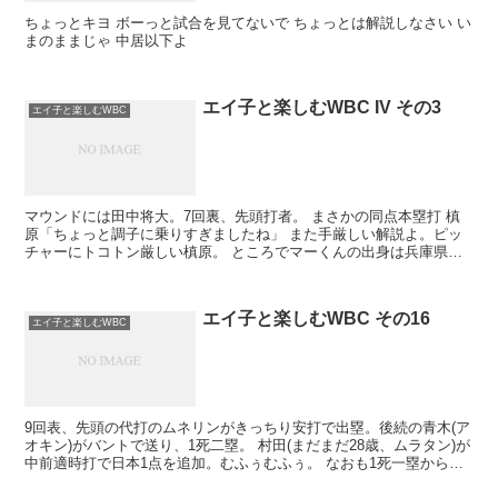
ちょっとキヨ ボーっと試合を見てないで ちょっとは解説しなさい い
まのままじゃ 中居以下よ
エイ子と楽しむWBC IV その3
エイ子と楽しむWBC
マウンドには田中将大。7回裏、先頭打者。 まさかの同点本塁打 槙
原「ちょっと調子に乗りすぎましたね」 また手厳しい解説よ。ピッ
チャーにトコトン厳しい槙原。 ところでマーくんの出身は兵庫県。
小学校時代は巨人の坂本勇人とバッテリーを...
エイ子と楽しむWBC その16
エイ子と楽しむWBC
9回表、先頭の代打のムネリンがきっちり安打で出塁。後続の青木(ア
オキン)がバントで送り、1死二塁。 村田(まだまだ28歳、ムラタン)が
中前適時打で日本1点を追加。むふぅむふぅ。 なおも1死一塁から小
笠原(ガッツ)の場面で、ガルシアの暴投...