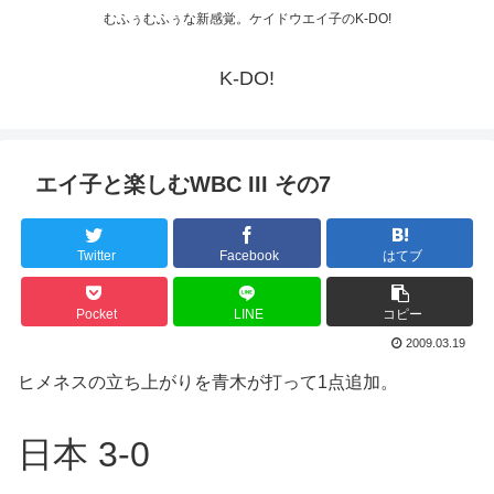
むふぅむふぅな新感覚。ケイドウエイ子のK-DO!
K-DO!
エイ子と楽しむWBC III その7
Twitter
Facebook
はてブ
Pocket
LINE
コピー
2009.03.19
ヒメネスの立ち上がりを青木が打って1点追加。
日本 3-0