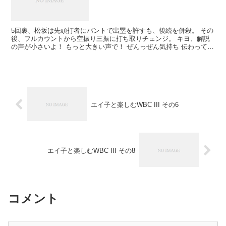
5回裏、松坂は先頭打者にバントで出塁を許すも、後続を併殺。 その
後、フルカウントから空振り三振に打ち取りチェンジ。 キヨ、解説
の声が小さいよ！ もっと大きい声で！ ぜんっぜん気持ち 伝わってこ
ない！ もう1回！
エイ子と楽しむWBC III その6
エイ子と楽しむWBC III その8
コメント