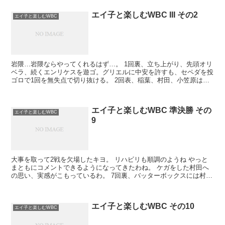
エイ子と楽しむWBC III その2
エイ子と楽しむWBC
岩隈…岩隈ならやってくれるはず…。 1回裏、立ち上がり、先頭オリ
ベラ、続くエンリケスを遊ゴ。グリエルに中安を許すも、セペダを投
ゴロで1回を無失点で切り抜ける。 2回表、稲葉、村田、小笠原は三
者凡退。 2回裏...
エイ子と楽しむWBC 準決勝 その
エイ子と楽しむWBC
9
大事を取って2戦を欠場したキヨ。 リハビリも順調のようね やっと
まともにコメントできるようになってきたわね。 ケガをした村田へ
の思い、実感がこもっているわ。 7回裏、バッターボックスには村田
の代わりに招集された栗原。 空振り三振 ...
エイ子と楽しむWBC その10
エイ子と楽しむWBC