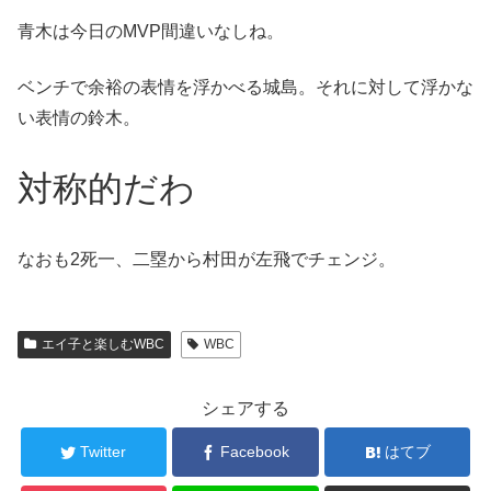
青木は今日のMVP間違いなしね。
ベンチで余裕の表情を浮かべる城島。それに対して浮かな
い表情の鈴木。
対称的だわ
なおも2死一、二塁から村田が左飛でチェンジ。
エイ子と楽しむWBC
WBC
シェアする
Twitter
Facebook
はてブ