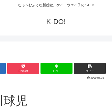
むふぅむふぅな新感覚。ケイドウエイ子のK-DO!
K-DO!
Pocket
LINE
コピー
2009.03.16
川球児