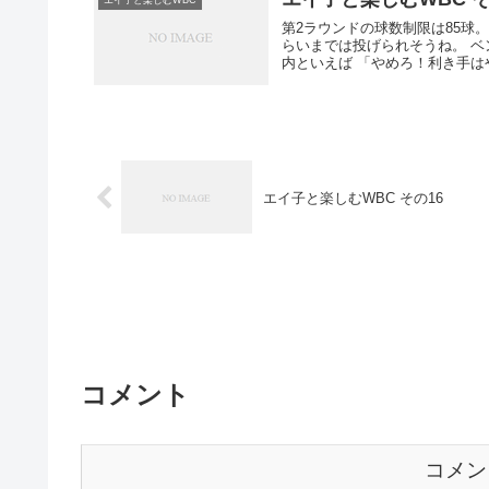
エイ子と楽しむWBC
第2ラウンドの球数制限は85球
らいまでは投げられそうね。 ベンチ情報によると、ソフトバンクの杉内が投球練習を始めたみたい。杉
内といえば 「やめろ！利き
エイ子と楽しむWBC その16
コメント
コメン