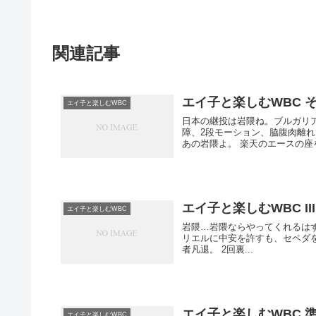
関連記事
エイ子と楽しむWBC そ
エイ子と楽しむWBC
日本の継投は岩隈ね。ブルガリアじゃなかったわ。残念。
障、2段モーション、脇腹肉離れ
あの岩隈よ。 楽天のエー
エイ子と楽しむWBC III
エイ子と楽しむWBC
岩隈…岩隈ならやってくれるはず…。 1回裏、立ち上がり、先頭オリベラ、続くエン
リエルに中安を許すも、セペダを投ゴロで1回
者凡退。 2回裏...
エイ子と楽しむWBC 準
エイ子と楽しむWBC