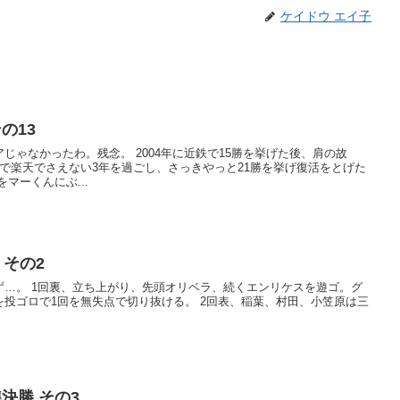
ケイドウ エイ子
の13
 2004年に近鉄で15勝を挙げた後、肩の故
で楽天でさえない3年を過ごし、さっきやっと21勝を挙げ復活をとげた
スの座をマーくんにぶ...
 その2
リケスを遊ゴ。グ
を無失点で切り抜ける。 2回表、稲葉、村田、小笠原は三
決勝 その3