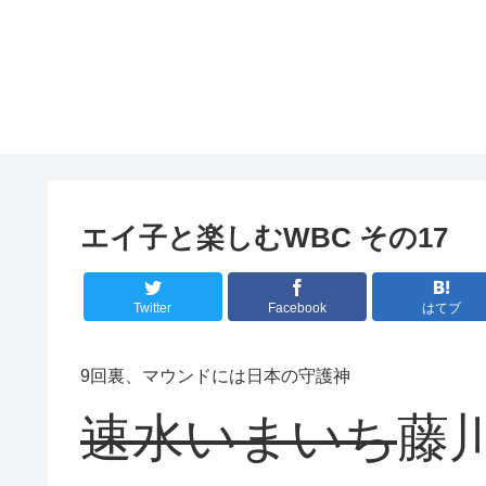
エイ子と楽しむWBC その17
Twitter
Facebook
はてブ
9回裏、マウンドには日本の守護神
速水いまいち
藤