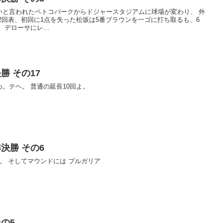
と言われたペトコパークからドジャースタジアムに球場が変わり、 外
番マキャンにストレートの四球。 デローサにレ...
勝 その17
まだタイブレークじゃなかったわ。テヘ。 普通の延長10回よ。
決勝 その6
5回表、4回2/3、98球で松坂降板。 そしてマウンドには ブルガリア
の5