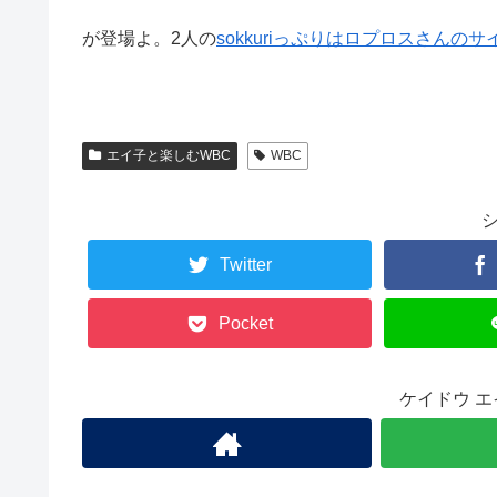
が登場よ。2人の
sokkuriっぷりはロプロスさんの
エイ子と楽しむWBC
WBC
Twitter
Pocket
ケイドウ 