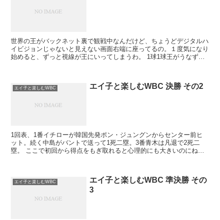
世界の王がバックネット裏で観戦中なんだけど、ちょうどデジタルハ
イビジョンじゃないと見えない画面右端に座ってるの。１度気になり
始めると、ずっと視線が王にいってしまうわ。 1球1球王がうなずく
のよね。 あれ、岩隈投げにくいんじゃないかしら&...
エイ子と楽しむWBC 決勝 その2
エイ子と楽しむWBC
1回表、1番イチローが韓国先発ポン・ジュングンからセンター前ヒ
ット。続く中島がバントで送って1死二塁。3番青木は凡退で2死二
塁。 ここで初回から得点をもぎ取れると心理的にも大きいのにね。
あら、今日は4番に城島が入ってるのわ。原采配ね。...
エイ子と楽しむWBC 準決勝 その
エイ子と楽しむWBC
3