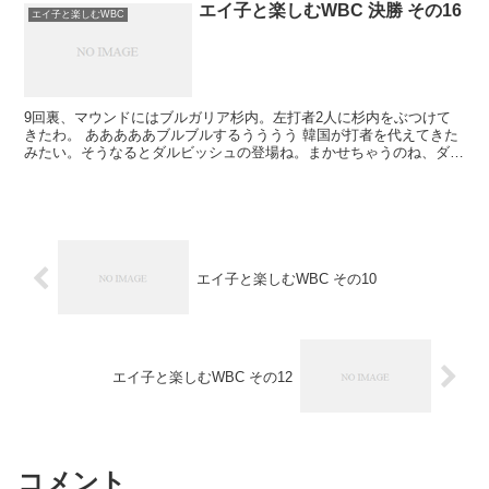
エイ子と楽しむWBC 決勝 その16
エイ子と楽しむWBC
9回裏、マウンドにはブルガリア杉内。左打者2人に杉内をぶつけて
きたわ。 あああああブルブルするうううう 韓国が打者を代えてきた
みたい。そうなるとダルビッシュの登場ね。まかせちゃうのね、ダル
に日本の連覇を託してしまうのね。18日の韓国戦で...
エイ子と楽しむWBC その10
エイ子と楽しむWBC その12
コメント