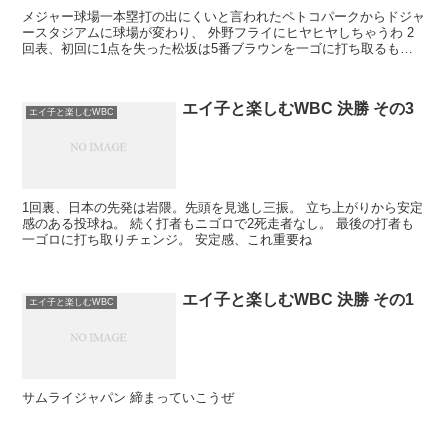
メジャー球場一本塁打の出にくいと言われたペトコパークからドジャ
ースタジアムに球場が変わり、 外野フライにヒヤヒヤしちゃうわ 2
回表、初回に1点を失った松坂は5番ブラウンを一ゴに打ち取るも、6
番マキャンにストレートの四球。 デローサにレ...
エイ子と楽しむWBC 決勝 その3
エイ子と楽しむWBC
1回裏、日本の先発は岩隈。先頭を見逃し三振。 立ち上がりから安定
感のある投球ね。 続く打者もニゴロで2死走者なし。 最後の打者も
一ゴロに打ち取りチェンジ。 安定感、これ重要ね
エイ子と楽しむWBC 決勝 その1
エイ子と楽しむWBC
サムライジャパン 締まっていこうぜ