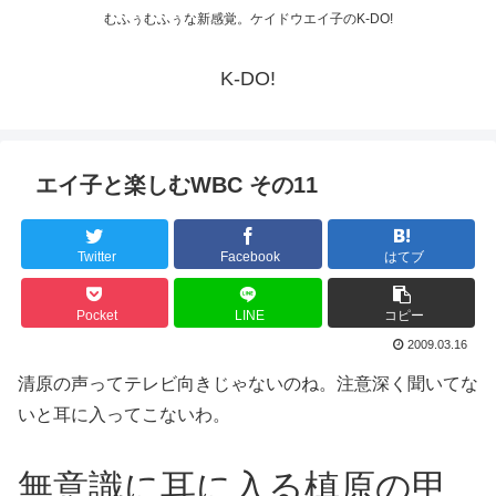
むふぅむふぅな新感覚。ケイドウエイ子のK-DO!
K-DO!
エイ子と楽しむWBC その11
Twitter
Facebook
はてブ
Pocket
LINE
コピー
2009.03.16
清原の声ってテレビ向きじゃないのね。注意深く聞いてな
いと耳に入ってこないわ。
無意識に耳に入る槙原の甲