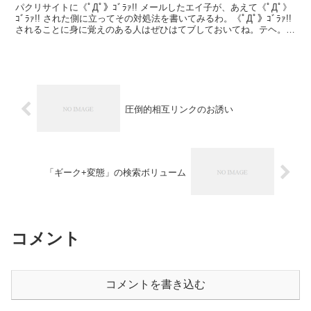
パクリサイトに《ﾟДﾟ》ｺﾞﾗｧ!! メールしたエイ子が、あえて《ﾟДﾟ》
ｺﾞﾗｧ!! された側に立ってその対処法を書いてみるわ。《ﾟДﾟ》ｺﾞﾗｧ!!
されることに身に覚えのある人はぜひはてブしておいてね。テヘ。
そもそも、なんでこ...
圧倒的相互リンクのお誘い
「ギーク+変態」の検索ボリューム
コメント
コメントを書き込む