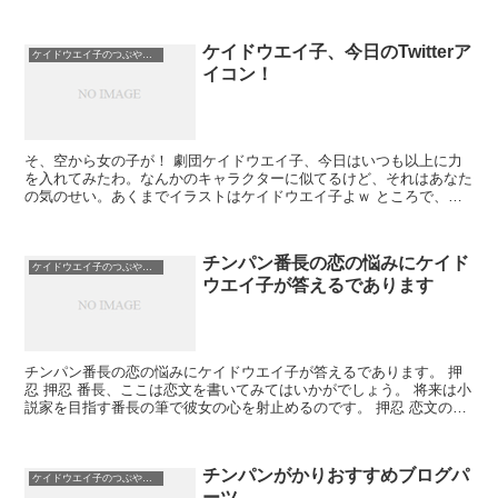
が求めているアクセスアップの方法をまとめたドキュメン...
ケイドウエイ子、今日のTwitterア
ケイドウエイ子のつぶやき日記
イコン！
そ、空から女の子が！ 劇団ケイドウエイ子、今日はいつも以上に力
を入れてみたわ。なんかのキャラクターに似てるけど、それはあなた
の気のせい。あくまでイラストはケイドウエイ子よｗ ところで、み
んなが大好き「天空の城ラピュタ」は今日...
チンパン番長の恋の悩みにケイド
ケイドウエイ子のつぶやき日記
ウエイ子が答えるであります
チンパン番長の恋の悩みにケイドウエイ子が答えるであります。 押
忍 押忍 番長、ここは恋文を書いてみてはいかがでしょう。 将来は小
説家を目指す番長の筆で彼女の心を射止めるのです。 押忍 恋文の技
術を学ぶため、エイ子はこの本をお薦...
チンパンがかりおすすめブログパ
ケイドウエイ子のつぶやき日記
ーツ