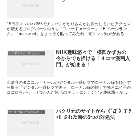
15日目スレの>>365でチンパンがかりさんがお薦めしていたアクセス
が増えるブログパーツのうち「フィードメーター」「E-ページラン
ク」「trackword」をさっそく貼ってみたわ。被リンク効果があるん
だと思うんだけど、詳しい説明...
NHK趣味悠々で「楳図かずおの
ケイドウエイ子のつぶやき日記
今からでも描ける！４コマ漫画入
門」が始まる！
山形弁のダニエル・カールがデジタル一眼レフでローカル線をひたす
ら撮る「デジタル一眼レフで巡る ローカル線の旅」で先月エイ子の
ココロをがっしりつかんだNHKのキラーコンテンツｗ趣味悠々がど
うやら11月からもエイ子を釘付けにするみたいよｗ ネタ...
パクリ元のサイトから《ﾟДﾟ》ｺﾞﾗ
ケイドウエイ子のつぶやき日記
ｧ!! された時の5つの対処法